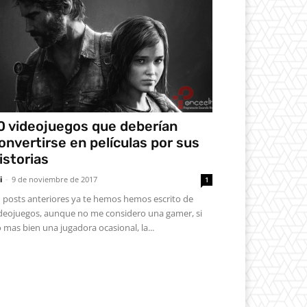
0 videojuegos que deberían
onvertirse en películas por sus
istorias
i
-
9 de noviembre de 2017
1
 posts anteriores ya te hemos hemos escrito de
deojuegos, aunque no me considero una gamer, si
 mas bien una jugadora ocasional, la...