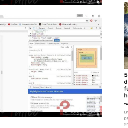
5
d
f
h
Ya
En
pa
si