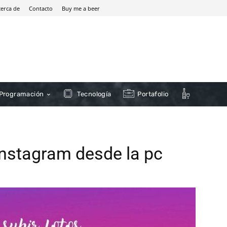
cerca de
Contacto
Buy me a beer
Programación
Tecnología
Portafolio
Instagram desde la pc