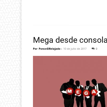
Mega desde consol
Por
PonceElRelajado
-
10 de julio de 2017
0