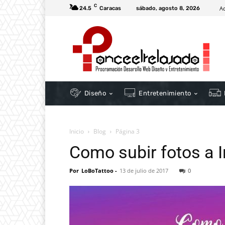
C
A
24.5
Caracas
sábado, agosto 8, 2026
Diseño
Entretenimiento
Inicio
Blog
Página 3
Como subir fotos a 
Por
LoBoTattoo
-
13 de julio de 2017
0