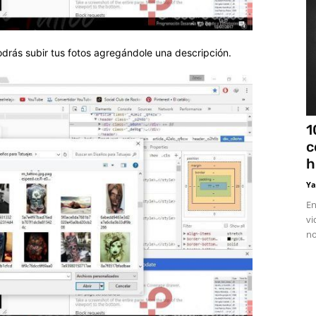
odrás subir tus fotos agregándole una descripción.
1
c
h
Ya
En
vi
no