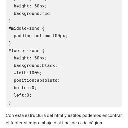
  height: 50px; 

  background:red; 

} 

#middle-zone { 

  padding-bottom:100px; 

} 

#footer-zone { 

  height: 50px; 

  background:black; 

  width:100%; 

  position:absolute; 

  bottom:0; 

  left:0; 

Con esta estructura del html y estilos podemos encontrar
el footer siempre abajo o al final de cada página