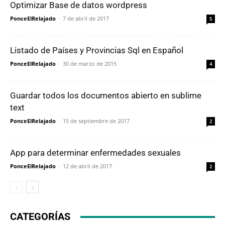
Optimizar Base de datos wordpress
PonceElRelajado
-
7 de abril de 2017
5
Listado de Países y Provincias Sql en Español
PonceElRelajado
-
30 de marzo de 2015
4
Guardar todos los documentos abierto en sublime
text
PonceElRelajado
-
15 de septiembre de 2017
2
App para determinar enfermedades sexuales
PonceElRelajado
-
12 de abril de 2017
2
CATEGORÍAS