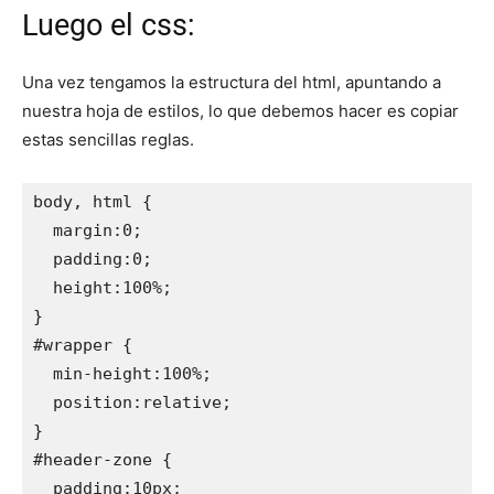
Luego el css:
Una vez tengamos la estructura del html, apuntando a
nuestra hoja de estilos, lo que debemos hacer es copiar
estas sencillas reglas.
body, html { 

  margin:0; 

  padding:0; 

  height:100%; 

} 

#wrapper { 

  min-height:100%; 

  position:relative; 

} 

#header-zone { 

  padding:10px; 
