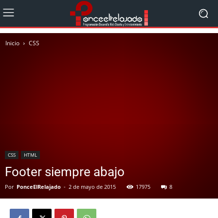
Inicio
CSS
CSS
HTML
Footer siempre abajo
Por
PonceElRelajado
-
2 de mayo de 2015
17975
8