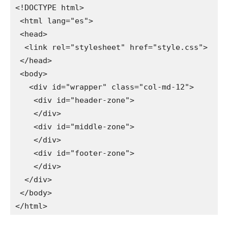
<!DOCTYPE html> 

 <html lang="es"> 

 <head> 

  <link rel="stylesheet" href="style.css"> 

 </head> 

 <body> 

   <div id="wrapper" class="col-md-12"> 

    <div id="header-zone"> 

    </div> 

    <div id="middle-zone"> 

    </div> 

    <div id="footer-zone"> 

    </div> 

  </div> 

 </body> 
