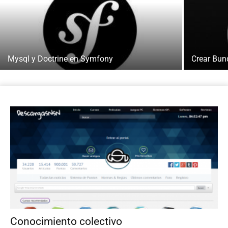
Mysql y Doctrine en Symfony
Crear Bun
Conocimiento colectivo