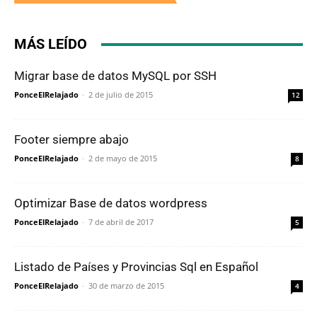
MÁS LEÍDO
Migrar base de datos MySQL por SSH
PonceElRelajado
-
2 de julio de 2015
12
Footer siempre abajo
PonceElRelajado
-
2 de mayo de 2015
8
Optimizar Base de datos wordpress
PonceElRelajado
-
7 de abril de 2017
5
Listado de Países y Provincias Sql en Español
PonceElRelajado
-
30 de marzo de 2015
4