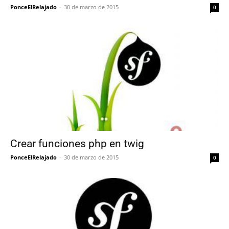
PonceElRelajado
-
30 de marzo de 2015
0
Crear funciones php en twig
PonceElRelajado
-
30 de marzo de 2015
0