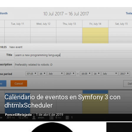
Calendario de eventos en Symfony 3 con
dhtmlxScheduler
PonceElRelajado
-
1 de abril de 2019