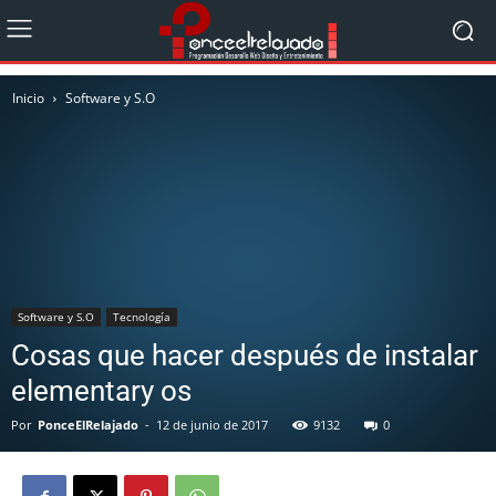
Inicio
Software y S.O
Software y S.O
Tecnología
Cosas que hacer después de instalar
elementary os
Por
PonceElRelajado
-
12 de junio de 2017
9132
0