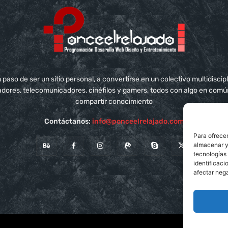
aso de ser un sitio personal, a convertirse en un colectivo multidisci
adores, telecomunicadores, cinéfilos y gamers, todos con algo en com
compartir conocimiento
Contáctanos:
info@ponceelrelajado.com
Para ofrecer
almacenar y/
tecnologías
identificaci
afectar nega