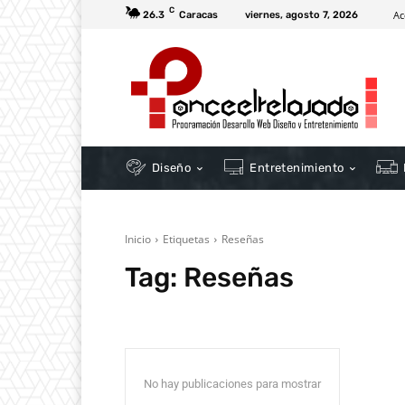
C
Ac
26.3
Caracas
viernes, agosto 7, 2026
Diseño
Entretenimiento
Inicio
Etiquetas
Reseñas
Tag:
Reseñas
No hay publicaciones para mostrar