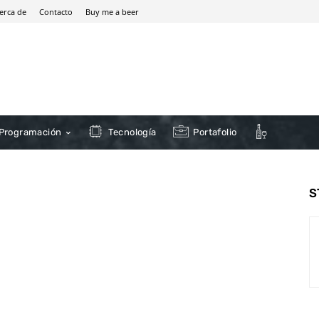
erca de
Contacto
Buy me a beer
Programación
Tecnología
Portafolio
S