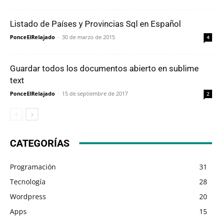
Listado de Países y Provincias Sql en Español
PonceElRelajado
-
30 de marzo de 2015
4
Guardar todos los documentos abierto en sublime
text
PonceElRelajado
-
15 de septiembre de 2017
2
CATEGORÍAS
Programación
31
Tecnología
28
Wordpress
20
Apps
15