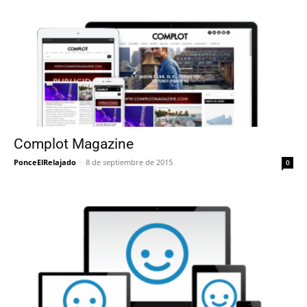
Complot Magazine
PonceElRelajado
-
8 de septiembre de 2015
0