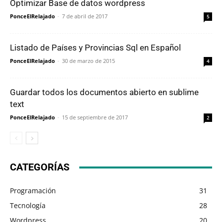
Optimizar Base de datos wordpress
PonceElRelajado
-
7 de abril de 2017
5
Listado de Países y Provincias Sql en Español
PonceElRelajado
-
30 de marzo de 2015
4
Guardar todos los documentos abierto en sublime
text
PonceElRelajado
-
15 de septiembre de 2017
2
CATEGORÍAS
Programación
31
Tecnología
28
Wordpress
20