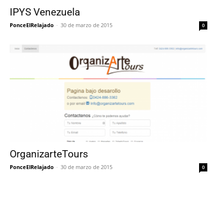
IPYS Venezuela
PonceElRelajado
-
30 de marzo de 2015
0
OrganizarteTours
PonceElRelajado
-
30 de marzo de 2015
0