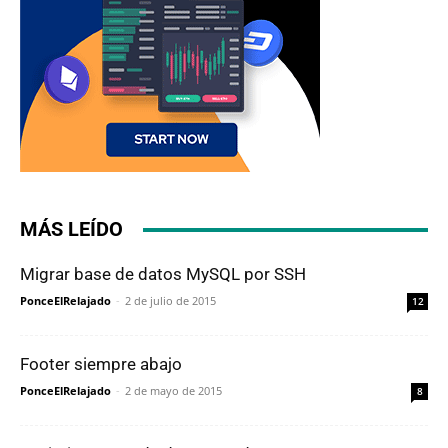
MÁS LEÍDO
Migrar base de datos MySQL por SSH
PonceElRelajado
-
2 de julio de 2015
12
Footer siempre abajo
PonceElRelajado
-
2 de mayo de 2015
8