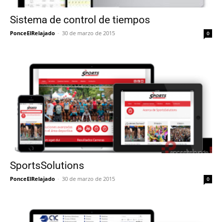
Sistema de control de tiempos
PonceElRelajado
-
30 de marzo de 2015
0
SportsSolutions
PonceElRelajado
-
30 de marzo de 2015
0