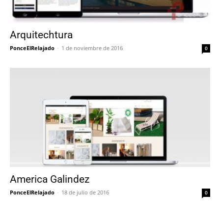
Arquitechtura
PonceElRelajado
-
1 de noviembre de 2016
0
America Galindez
PonceElRelajado
-
18 de julio de 2016
0