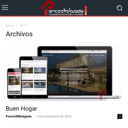
Inicio
2016
Archivos
Buen Hogar
PonceElRelajado
-
1 de noviembre de 2016
1