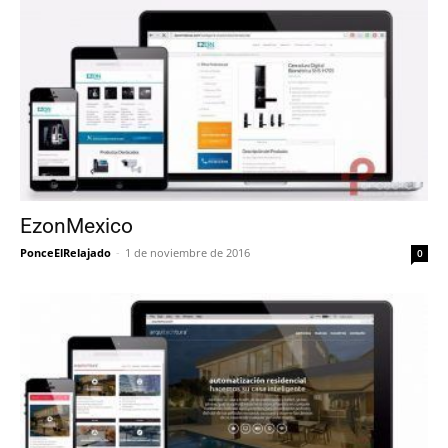
EzonMexico
PonceElRelajado
-
1 de noviembre de 2016
0