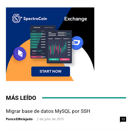
MÁS LEÍDO
Migrar base de datos MySQL por SSH
PonceElRelajado
-
2 de julio de 2015
12