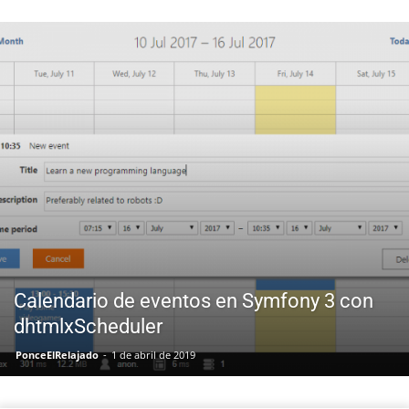
Calendario de eventos en Symfony 3 con
dhtmlxScheduler
PonceElRelajado
-
1 de abril de 2019