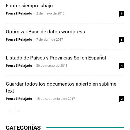
Footer siempre abajo
PonceElRelajado
-
2 de mayo de 2015
8
Optimizar Base de datos wordpress
PonceElRelajado
-
7 de abril de 2017
5
Listado de Países y Provincias Sql en Español
PonceElRelajado
-
30 de marzo de 2015
4
Guardar todos los documentos abierto en sublime
text
PonceElRelajado
-
15 de septiembre de 2017
2
CATEGORÍAS