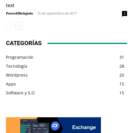
text
PonceElRelajado
-
15 de septiembre de 2017
2
CATEGORÍAS
Programación
31
Tecnología
28
Wordpress
20
Apps
15
Software y S.O
15