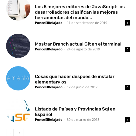
Los 5 mejores editores de JavaScript: los
desarrolladores clasifican las mejores
herramientas del mundo...
PonceElRelajado
-
11 de septiembre de 2019
1
Mostrar Branch actual Git en el terminal
PonceElRelajado
-
24 de agosto de 2019
0
Cosas que hacer después de instalar
elementary os
PonceElRelajado
-
12 de junio de 2017
0
Listado de Países y Provincias Sql en
Español
PonceElRelajado
-
30 de marzo de 2015
4