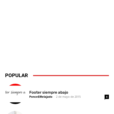
POPULAR
Footer siempre abajo
PonceElRelajado
-
2 de mayo de 2015
8