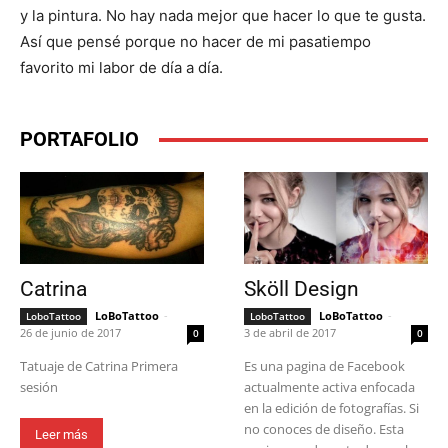
y la pintura. No hay nada mejor que hacer lo que te gusta.
Así que pensé porque no hacer de mi pasatiempo
favorito mi labor de día a día.
PORTAFOLIO
Catrina
Sköll Design
LoBoTattoo
-
LoBoTattoo
-
LoboTattoo
LoboTattoo
26 de junio de 2017
3 de abril de 2017
0
0
Tatuaje de Catrina Primera
Es una pagina de Facebook
sesión
actualmente activa enfocada
en la edición de fotografías. Si
no conoces de diseño. Esta
Leer más