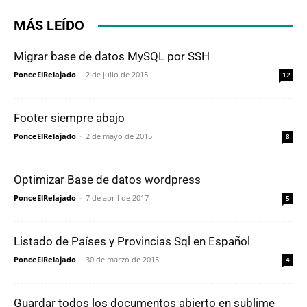
MÁS LEÍDO
Migrar base de datos MySQL por SSH
PonceElRelajado
-
2 de julio de 2015
12
Footer siempre abajo
PonceElRelajado
-
2 de mayo de 2015
8
Optimizar Base de datos wordpress
PonceElRelajado
-
7 de abril de 2017
5
Listado de Países y Provincias Sql en Español
PonceElRelajado
-
30 de marzo de 2015
4
Guardar todos los documentos abierto en sublime