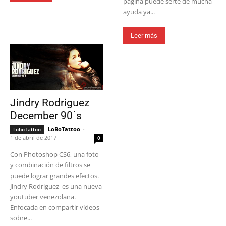
pagina puede serte de mucha
ayuda ya...
Leer más
Jindry Rodriguez
December 90´s
LoBoTattoo
-
LoboTattoo
1 de abril de 2017
0
Con Photoshop CS6, una foto
y combinación de filtros se
puede lograr grandes efectos.
Jindry Rodriguez es una nueva
youtuber venezolana.
Enfocada en compartir vídeos
sobre...