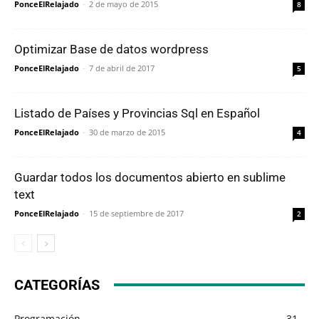
PonceElRelajado
-
2 de mayo de 2015
8
Optimizar Base de datos wordpress
PonceElRelajado
-
7 de abril de 2017
5
Listado de Países y Provincias Sql en Español
PonceElRelajado
-
30 de marzo de 2015
4
Guardar todos los documentos abierto en sublime
text
PonceElRelajado
-
15 de septiembre de 2017
2
CATEGORÍAS
Programación
31