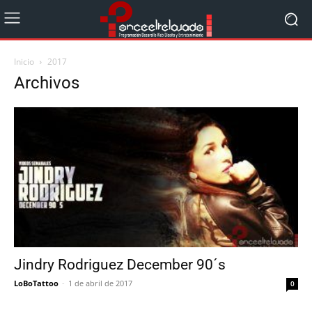
Inicio
2017
Archivos
Jindry Rodriguez December 90´s
LoBoTattoo
-
1 de abril de 2017
0