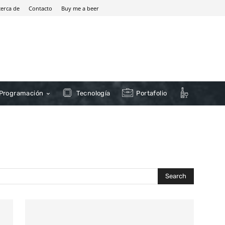
cerca de
Contacto
Buy me a beer
Programación
Tecnología
Portafolio
Search