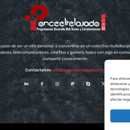
aso de ser un sitio personal, a convertirse en un colectivo multidisci
adores, telecomunicadores, cinéfilos y gamers, todos con algo en com
compartir conocimiento
Contáctanos:
info@ponceelrelajado.com
Para ofrecer
almacenar y/
tecnologías
identificaci
afectar nega