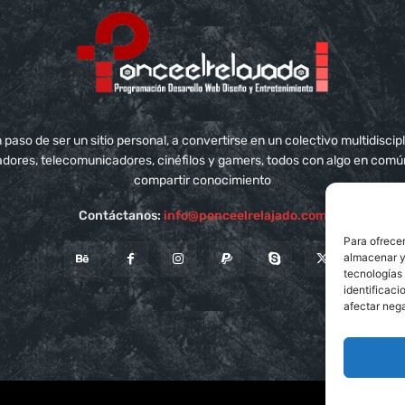
aso de ser un sitio personal, a convertirse en un colectivo multidisci
adores, telecomunicadores, cinéfilos y gamers, todos con algo en com
compartir conocimiento
Contáctanos:
info@ponceelrelajado.com
Para ofrecer
almacenar y/
tecnologías
identificaci
afectar nega