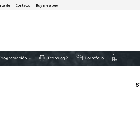
rca de
Contacto
Buy me a beer
Programación
Tecnología
Portafolio
S