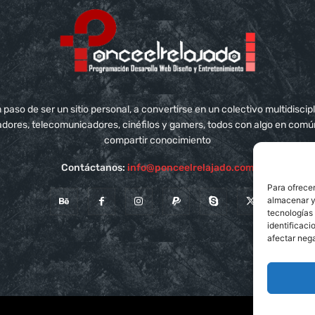
aso de ser un sitio personal, a convertirse en un colectivo multidisci
adores, telecomunicadores, cinéfilos y gamers, todos con algo en com
compartir conocimiento
Contáctanos:
info@ponceelrelajado.com
Para ofrecer
almacenar y/
tecnologías
identificaci
afectar nega