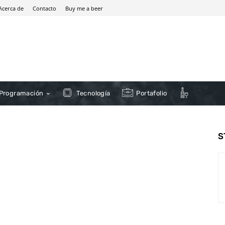
Acerca de
Contacto
Buy me a beer
Programación
Tecnología
Portafolio
S